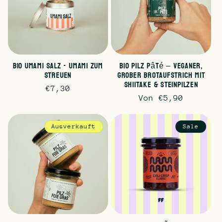
Bio Umami Salz - Umami zum
Bio Pilz Pâté – veganer,
streuen
grober Brotaufstrich mit
Shiitake & Steinpilzen
Normaler
€7,30
Normaler
Von €5,90
Preis
Preis
Ausverkauft
Sale