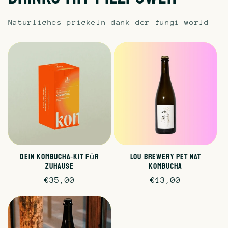
Natürliches prickeln dank der fungi world
Dein Kombucha‑Kit für
Lou Brewery PET NAT
Zuhause
Kombucha
Normaler
€35,00
Normaler
€13,00
Preis
Preis