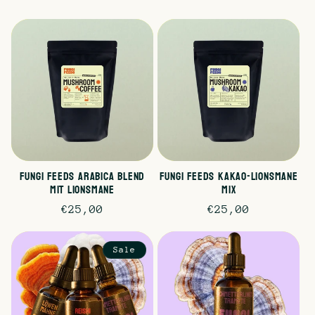
Fungi Feeds Arabica Blend
Fungi Feeds Kakao-Lionsmane
mit Lionsmane
Mix
Normaler
€25,00
Normaler
€25,00
Preis
Preis
Sale