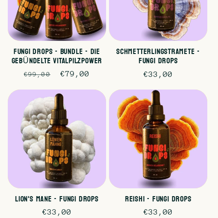
FUNGI DROPS - BUNDLE - DIE
SCHMETTERLINGSTRAMETE -
GEBÜNDELTE VITALPILZPOWER
FUNGI DROPS
Normaler
Verkaufspreis
€79,00
Normaler
€33,00
€99,00
Preis
Preis
LION'S MANE - FUNGI DROPS
REISHI - FUNGI DROPS
Normaler
€33,00
Normaler
€33,00